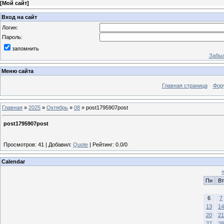
[
Мой сайт
]
Вход на сайт
Логин:
Пароль:
запомнить
Забыл
Меню сайта
Главная страница
Фор
Главная
»
2025
»
Октябрь
»
08
» post1795907post
post1795907post
Просмотров
:
41
|
Добавил
:
Quote
|
Рейтинг
:
0.0
/
0
Calendar
Пн
Вт
6
7
13
14
20
21
27
28