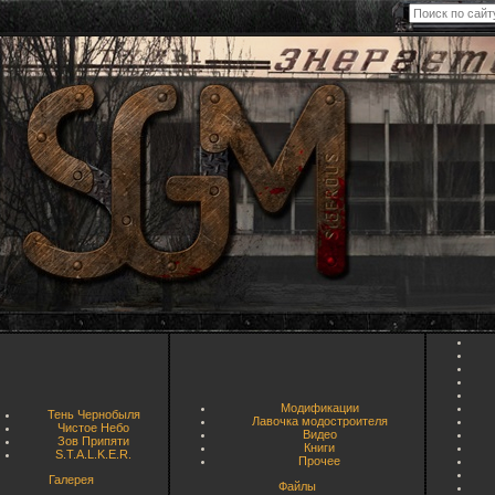
Модификации
Тень Чернобыля
Лавочка модостроителя
Чистое Небо
Видео
Зов Припяти
Книги
S.T.A.L.K.E.R.
Прочее
Галерея
Файлы