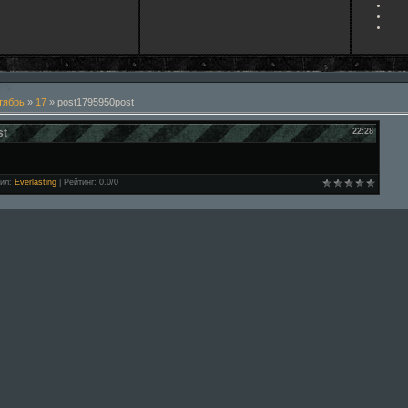
тябрь
»
17
» post1795950post
st
22:28
ил
:
Everlasting
|
Рейтинг
:
0.0
/
0