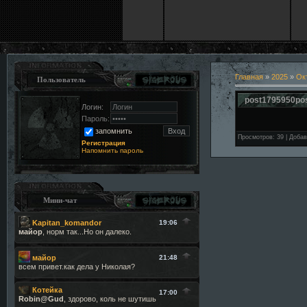
Главная
»
2025
»
Ок
Пользователь
post1795950po
Логин:
Пароль:
запомнить
Просмотров
:
39
|
Добав
Регистрация
Напомнить пароль
Мини-чат