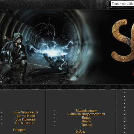
Модификации
Тень Чернобыля
Лавочка модостроителя
Чистое Небо
Видео
Зов Припяти
Книги
S.T.A.L.K.E.R.
Прочее
Галерея
Файлы