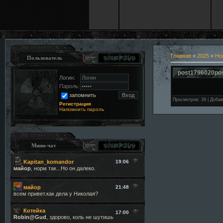
Главная
»
2025
»
Но
Пользователь
post1796020po
Логин:
Пароль:
запомнить
Просмотров
:
39
|
Добав
Регистрация
Напомнить пароль
Мини-чат