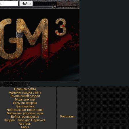
Правила сайта
Администрация сайта
Технический раздел
Моды для игр
Игры по жанрам
Группировки
Нейтральная территория
Форумные ролевые игры
Рассказы
Война группировок
Кордон - база для Одиночек
Аватары
Бары