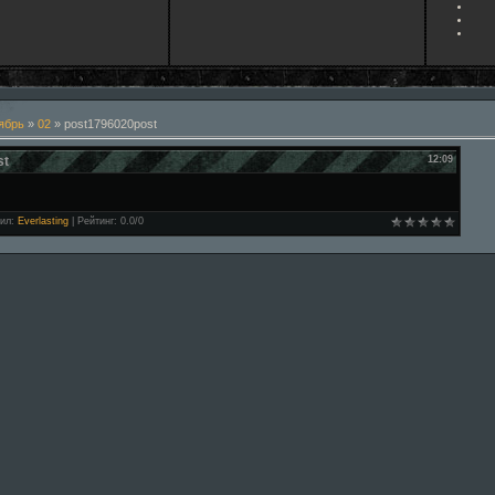
ябрь
»
02
» post1796020post
st
12:09
ил
:
Everlasting
|
Рейтинг
:
0.0
/
0