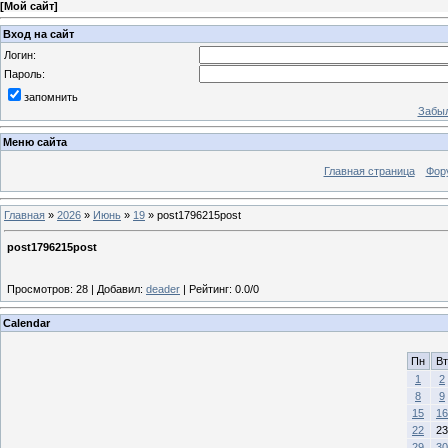
[
Мой сайт
]
Вход на сайт
Логин:
Пароль:
запомнить
Забыл
Меню сайта
Главная страница
Фор
Главная
»
2026
»
Июнь
»
19
» post1796215post
post1796215post
Просмотров
:
28
|
Добавил
:
deader
|
Рейтинг
:
0.0
/
0
Calendar
Пн
Вт
1
2
8
9
15
16
22
23
29
30