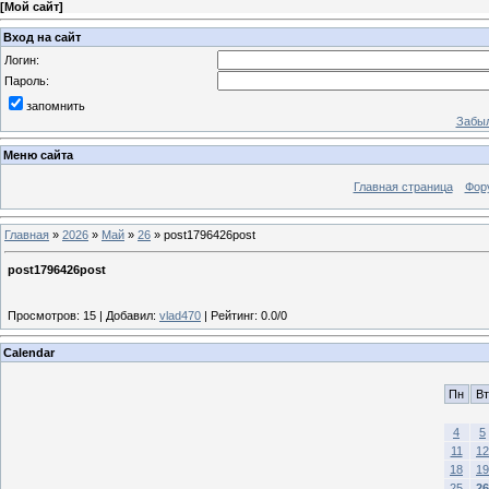
[
Мой сайт
]
Вход на сайт
Логин:
Пароль:
запомнить
Забыл
Меню сайта
Главная страница
Фор
Главная
»
2026
»
Май
»
26
» post1796426post
post1796426post
Просмотров
:
15
|
Добавил
:
vlad470
|
Рейтинг
:
0.0
/
0
Calendar
Пн
Вт
4
5
11
12
18
19
25
26