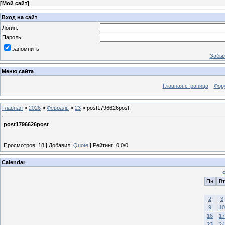
[
Мой сайт
]
Вход на сайт
Логин:
Пароль:
запомнить
Забыл
Меню сайта
Главная страница
Фор
Главная
»
2026
»
Февраль
»
23
» post1796626post
post1796626post
Просмотров
:
18
|
Добавил
:
Quote
|
Рейтинг
:
0.0
/
0
Calendar
Пн
Вт
2
3
9
10
16
17
23
24