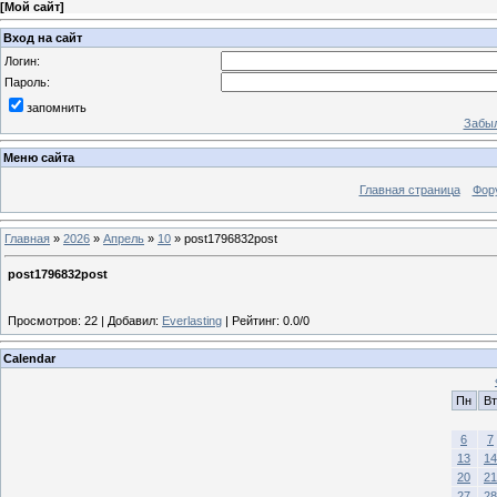
[
Мой сайт
]
Вход на сайт
Логин:
Пароль:
запомнить
Забыл
Меню сайта
Главная страница
Фор
Главная
»
2026
»
Апрель
»
10
» post1796832post
post1796832post
Просмотров
:
22
|
Добавил
:
Everlasting
|
Рейтинг
:
0.0
/
0
Calendar
Пн
Вт
6
7
13
14
20
21
27
28