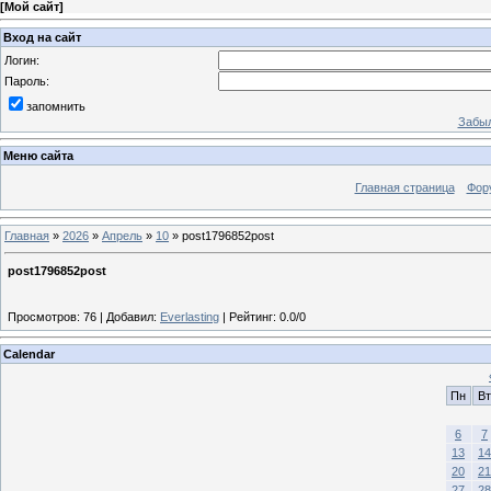
[
Мой сайт
]
Вход на сайт
Логин:
Пароль:
запомнить
Забыл
Меню сайта
Главная страница
Фор
Главная
»
2026
»
Апрель
»
10
» post1796852post
post1796852post
Просмотров
:
76
|
Добавил
:
Everlasting
|
Рейтинг
:
0.0
/
0
Calendar
Пн
Вт
6
7
13
14
20
21
27
28