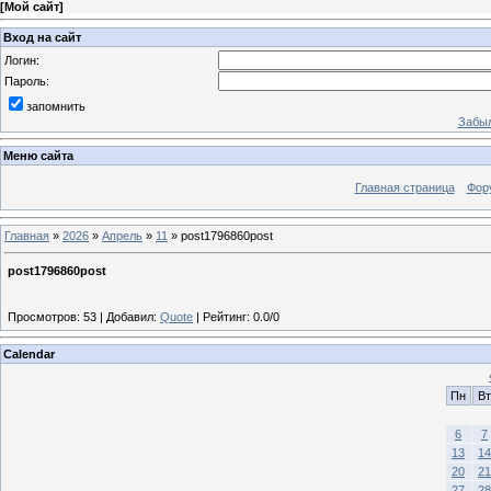
[
Мой сайт
]
Вход на сайт
Логин:
Пароль:
запомнить
Забыл
Меню сайта
Главная страница
Фор
Главная
»
2026
»
Апрель
»
11
» post1796860post
post1796860post
Просмотров
:
53
|
Добавил
:
Quote
|
Рейтинг
:
0.0
/
0
Calendar
Пн
Вт
6
7
13
14
20
21
27
28