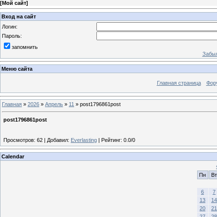
[
Мой сайт
]
Вход на сайт
Логин:
Пароль:
запомнить
Забыл
Меню сайта
Главная страница
Фор
Главная
»
2026
»
Апрель
»
11
» post1796861post
post1796861post
Просмотров
:
62
|
Добавил
:
Everlasting
|
Рейтинг
:
0.0
/
0
Calendar
Пн
Вт
6
7
13
14
20
21
27
28