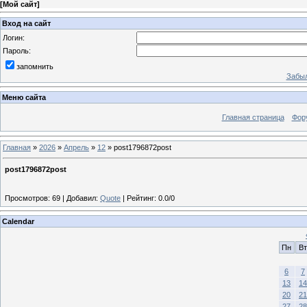
[
Мой сайт
]
Вход на сайт
Логин:
Пароль:
запомнить
Забыл
Меню сайта
Главная страница
Фор
Главная
»
2026
»
Апрель
»
12
» post1796872post
post1796872post
Просмотров
:
69
|
Добавил
:
Quote
|
Рейтинг
:
0.0
/
0
Calendar
Пн
Вт
6
7
13
14
20
21
27
28