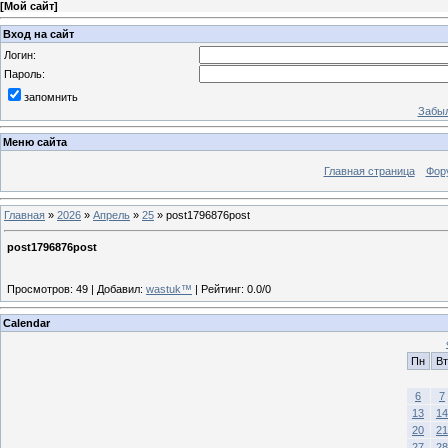
[
Мой сайт
]
Вход на сайт
Логин:
Пароль:
запомнить
Забыл
Меню сайта
Главная страница
Фор
Главная
»
2026
»
Апрель
»
25
» post1796876post
post1796876post
Просмотров
:
49
|
Добавил
:
wastuk™
|
Рейтинг
:
0.0
/
0
Calendar
Пн
Вт
6
7
13
14
20
21
27
28