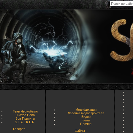
Модификации
Тень Чернобыля
Лавочка модостроителя
Чистое Небо
Видео
Зов Припяти
Книги
S.T.A.L.K.E.R.
Прочее
Галерея
Файлы