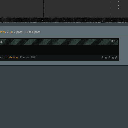
рель
»
20
» post1796899post
st
16:12
ил
:
Everlasting
|
Рейтинг
:
0.0
/
0