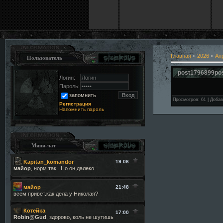
Главная
»
2026
»
Ап
Пользователь
post1796899po
Логин:
Пароль:
запомнить
Просмотров
:
61
|
Добав
Регистрация
Напомнить пароль
Мини-чат