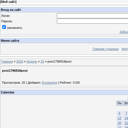
[
Мой сайт
]
Вход на сайт
Логин:
Пароль:
запомнить
Забыл
Меню сайта
Главная страница
Фор
Главная
»
2026
»
Апрель
»
25
» post1796918post
post1796918post
Просмотров
:
20
|
Добавил
:
Everlasting
|
Рейтинг
:
0.0
/
0
Calendar
Пн
Вт
6
7
13
14
20
21
27
28