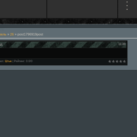
рель
»
26
» post1796919post
st
11:39
ил
:
Штык
|
Рейтинг
:
0.0
/
0