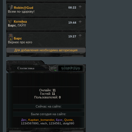
Для добавления необходима авторизация
Статистика
Онлайн:
11
Гостей:
11
Пользователей:
0
Сейчас на сайте:
Были сегодня на сайте:
,
,
,
,
Дес
Kapitan_komandor
Брэг
Quote
,
,
,
1234567890
visch
1234561
dolg090