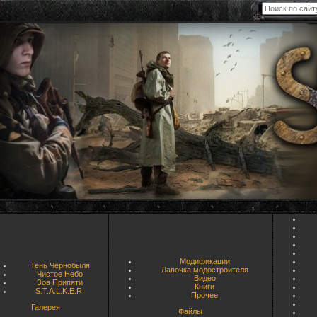
Модификации
Тень Чернобыля
Лавочка модостроителя
Чистое Небо
Видео
Зов Припяти
Книги
S.T.A.L.K.E.R.
Прочее
Галерея
Файлы