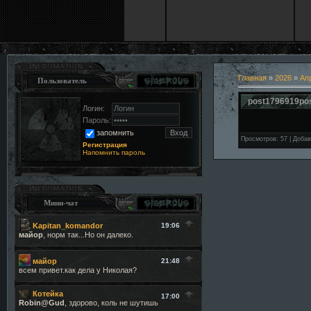
Главная
»
2026
»
Ап
Пользователь
post1796919po
Логин:
Пароль:
запомнить
Просмотров
:
57
|
Добав
Регистрация
Напомнить пароль
Мини-чат