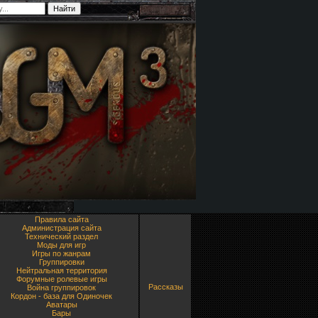
Правила сайта
Администрация сайта
Технический раздел
Моды для игр
Игры по жанрам
Группировки
Нейтральная территория
Форумные ролевые игры
Рассказы
Война группировок
Кордон - база для Одиночек
Аватары
Бары