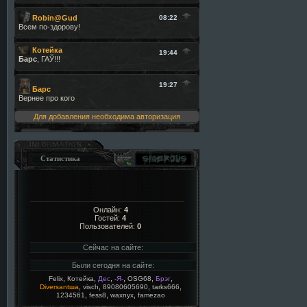
Для добавления необходима авторизация
Статистика
Онлайн:
4
Гостей:
4
Пользователей:
0
Сейчас на сайте:
Были сегодня на сайте:
,
,
,
,
,
,
Felix
Котейка
Дес
-Я-
OSG68
Брэг
,
,
,
,
Diversantша
visch
89080605690
tarks666
,
,
,
1234561
fess8
waxnyx
famezao