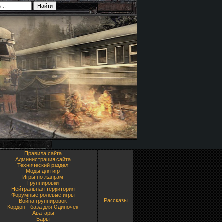
Правила сайта
Администрация сайта
Технический раздел
Моды для игр
Игры по жанрам
Группировки
Нейтральная территория
Форумные ролевые игры
Рассказы
Война группировок
Кордон - база для Одиночек
Аватары
Бары