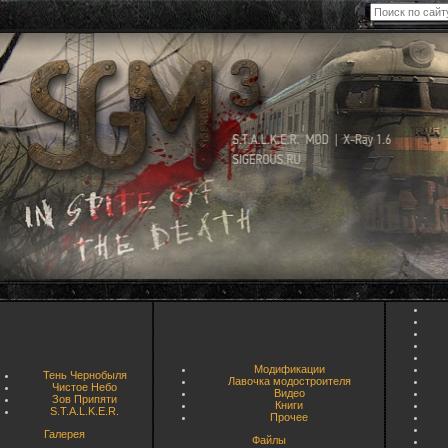
Модификации
Тень Чернобыля
Лавочка модостроителя
Чистое Небо
Видео
Зов Припяти
Книги
S.T.A.L.K.E.R.
Прочее
Галерея
Файлы