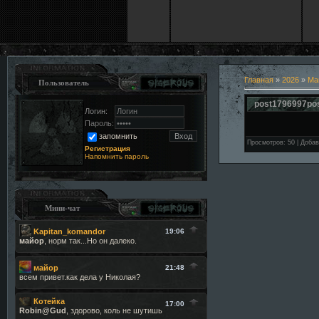
Главная
»
2026
»
Ма
Пользователь
post1796997po
Логин:
Пароль:
запомнить
Просмотров
:
50
|
Добав
Регистрация
Напомнить пароль
Мини-чат