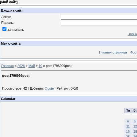
[
Мой сайт
]
Вход на сайт
Логин:
Пароль:
запомнить
Забыл
Меню сайта
Главная страница
Фор
Главная
»
2026
»
Май
»
10
» post1796999post
post1796999post
Просмотров
:
42
|
Добавил
:
Quote
|
Рейтинг
:
0.0
/
0
Calendar
Пн
Вт
4
5
11
12
18
19
25
26