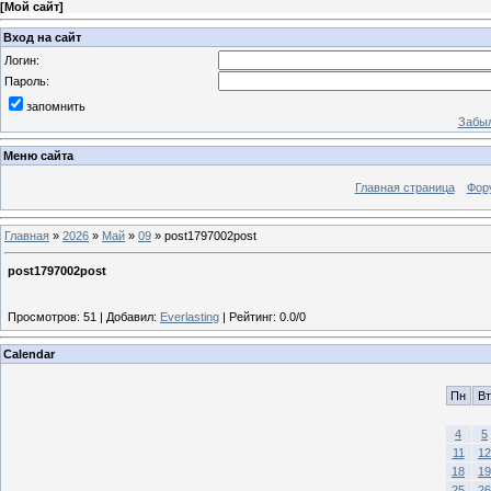
[
Мой сайт
]
Вход на сайт
Логин:
Пароль:
запомнить
Забыл
Меню сайта
Главная страница
Фор
Главная
»
2026
»
Май
»
09
» post1797002post
post1797002post
Просмотров
:
51
|
Добавил
:
Everlasting
|
Рейтинг
:
0.0
/
0
Calendar
Пн
Вт
4
5
11
12
18
19
25
26