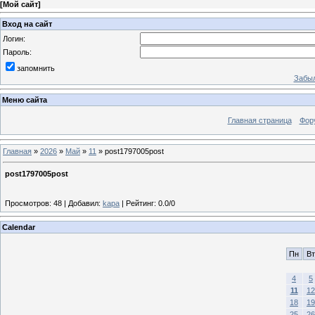
[
Мой сайт
]
Вход на сайт
Логин:
Пароль:
запомнить
Забыл
Меню сайта
Главная страница
Фор
Главная
»
2026
»
Май
»
11
» post1797005post
post1797005post
Просмотров
:
48
|
Добавил
:
kapa
|
Рейтинг
:
0.0
/
0
Calendar
Пн
Вт
4
5
11
12
18
19
25
26