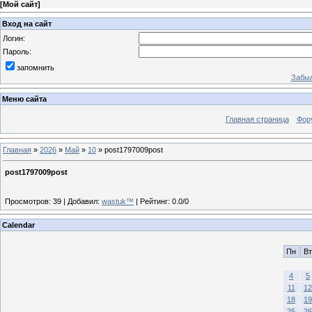
[
Мой сайт
]
Вход на сайт
Логин:
Пароль:
запомнить
Забыл
Меню сайта
Главная страница
Фор
Главная
»
2026
»
Май
»
10
» post1797009post
post1797009post
Просмотров
:
39
|
Добавил
:
wastuk™
|
Рейтинг
:
0.0
/
0
Calendar
Пн
Вт
4
5
11
12
18
19
25
26