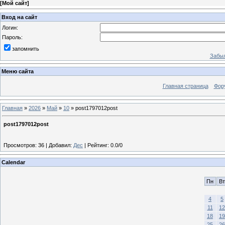
[
Мой сайт
]
Вход на сайт
Логин:
Пароль:
запомнить
Забыл
Меню сайта
Главная страница
Фор
Главная
»
2026
»
Май
»
10
» post1797012post
post1797012post
Просмотров
:
36
|
Добавил
:
Дес
|
Рейтинг
:
0.0
/
0
Calendar
Пн
Вт
4
5
11
12
18
19
25
26