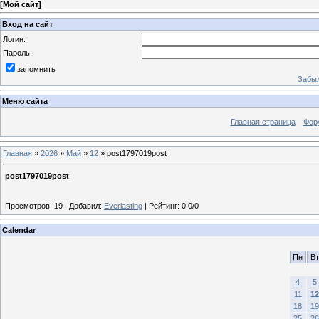
[
Мой сайт
]
Вход на сайт
Логин:
Пароль:
запомнить
Забыл
Меню сайта
Главная страница
Фор
Главная
»
2026
»
Май
»
12
» post1797019post
post1797019post
Просмотров
:
19
|
Добавил
:
Everlasting
|
Рейтинг
:
0.0
/
0
Calendar
Пн
Вт
4
5
11
12
18
19
25
26