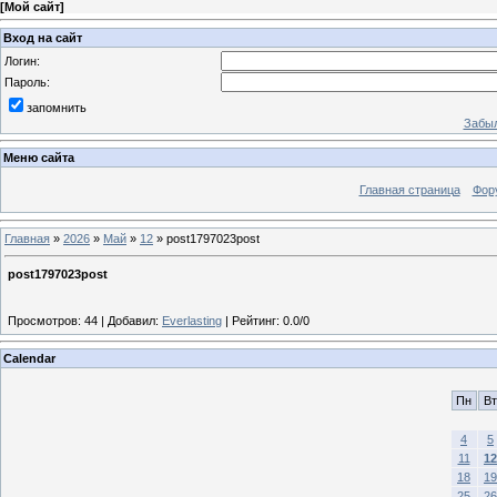
[
Мой сайт
]
Вход на сайт
Логин:
Пароль:
запомнить
Забыл
Меню сайта
Главная страница
Фор
Главная
»
2026
»
Май
»
12
» post1797023post
post1797023post
Просмотров
:
44
|
Добавил
:
Everlasting
|
Рейтинг
:
0.0
/
0
Calendar
Пн
Вт
4
5
11
12
18
19
25
26