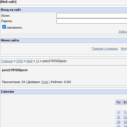
[
Мой сайт
]
Вход на сайт
Логин:
Пароль:
запомнить
Забыл
Меню сайта
Главная страница
Фор
Главная
»
2026
»
Май
»
14
» post1797025post
post1797025post
Просмотров
:
24
|
Добавил
:
Malik
|
Рейтинг
:
0.0
/
0
Calendar
Пн
Вт
4
5
11
12
18
19
25
26