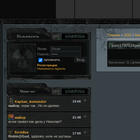
Главная
»
2026
»
Ма
Пользователь
post1797026po
Логин:
Пароль:
запомнить
Просмотров
:
52
|
Добав
Регистрация
Напомнить пароль
Мини-чат