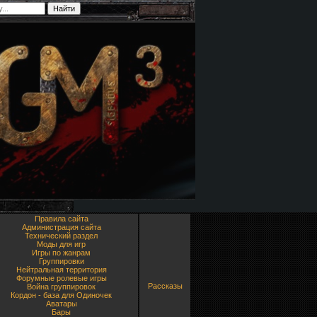
Правила сайта
Администрация сайта
Технический раздел
Моды для игр
Игры по жанрам
Группировки
Нейтральная территория
Форумные ролевые игры
Рассказы
Война группировок
Кордон - база для Одиночек
Аватары
Бары