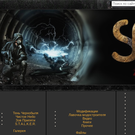
Модификации
Тень Чернобыля
Лавочка модостроителя
Чистое Небо
Видео
Зов Припяти
Книги
S.T.A.L.K.E.R.
Прочее
Галерея
Файлы