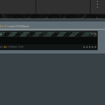
й
»
11
» post1797026post
st
17:23
ил
:
Дес
|
Рейтинг
:
0.0
/
0