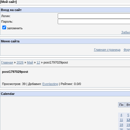
[
Мой сайт
]
Вход на сайт
Логин:
Пароль:
запомнить
Забыл
Меню сайта
Главная страница
Фор
Главная
»
2026
»
Май
»
12
» post1797029post
post1797029post
Просмотров
:
39
|
Добавил
:
Everlasting
|
Рейтинг
:
0.0
/
0
Calendar
Пн
Вт
4
5
11
12
18
19
25
26