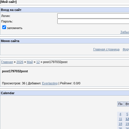
[
Мой сайт
]
Вход на сайт
Логин:
Пароль:
запомнить
Забыл
Меню сайта
Главная страница
Фор
Главная
»
2026
»
Май
»
12
» post1797032post
post1797032post
Просмотров
:
36
|
Добавил
:
Everlasting
|
Рейтинг
:
0.0
/
0
Calendar
Пн
Вт
4
5
11
12
18
19
25
26