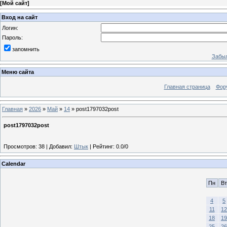
[
Мой сайт
]
Вход на сайт
Логин:
Пароль:
запомнить
Забыл
Меню сайта
Главная страница
Фор
Главная
»
2026
»
Май
»
14
» post1797032post
post1797032post
Просмотров
:
38
|
Добавил
:
Штык
|
Рейтинг
:
0.0
/
0
Calendar
Пн
Вт
4
5
11
12
18
19
25
26