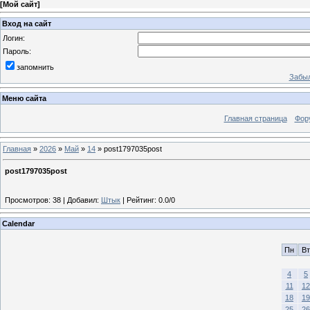
[
Мой сайт
]
Вход на сайт
Логин:
Пароль:
запомнить
Забыл
Меню сайта
Главная страница
Фор
Главная
»
2026
»
Май
»
14
» post1797035post
post1797035post
Просмотров
:
38
|
Добавил
:
Штык
|
Рейтинг
:
0.0
/
0
Calendar
Пн
Вт
4
5
11
12
18
19
25
26