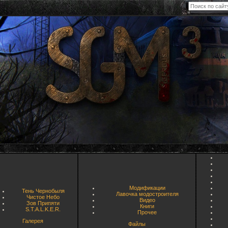
Модификации
Тень Чернобыля
Лавочка модостроителя
Чистое Небо
Видео
Зов Припяти
Книги
S.T.A.L.K.E.R.
Прочее
Галерея
Файлы