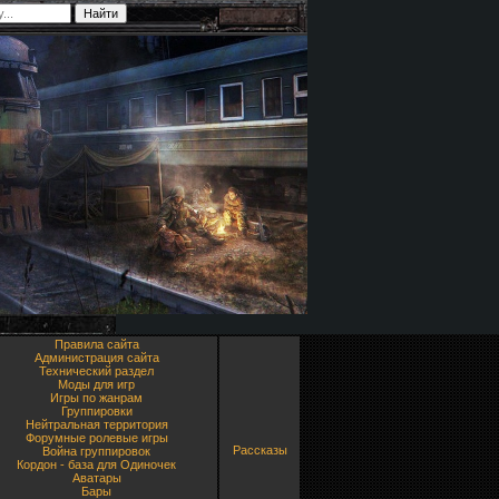
Правила сайта
Администрация сайта
Технический раздел
Моды для игр
Игры по жанрам
Группировки
Нейтральная территория
Форумные ролевые игры
Рассказы
Война группировок
Кордон - база для Одиночек
Аватары
Бары