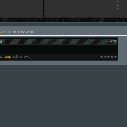
й
»
14
» post1797038post
st
20:01
ил
:
Штык
|
Рейтинг
:
0.0
/
0