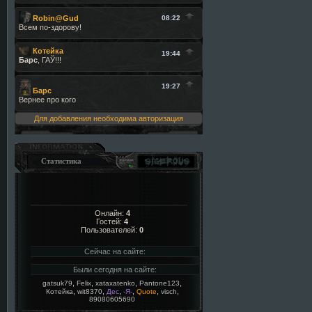
Для добавления необходима авторизация
Статистика
Онлайн:
4
Гостей:
4
Пользователей:
0
Сейчас на сайте:
Были сегодня на сайте:
,
,
,
,
gatsuk79
Felix
xataxatenko
Pantone123
,
,
,
,
,
,
Котейка
wit8370
Дес
-Я-
Quote
visch
89080605690