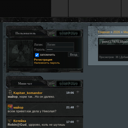
Главная
»
2026
»
Ма
Пользователь
post1797038po
Логин:
Пароль:
запомнить
Просмотров
:
36
|
Добав
Регистрация
Напомнить пароль
Мини-чат