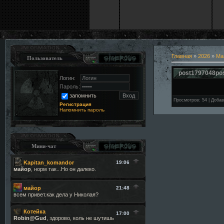
Главная
»
2026
»
Ма
Пользователь
post1797048po
Логин:
Пароль:
запомнить
Просмотров
:
54
|
Добав
Регистрация
Напомнить пароль
Мини-чат