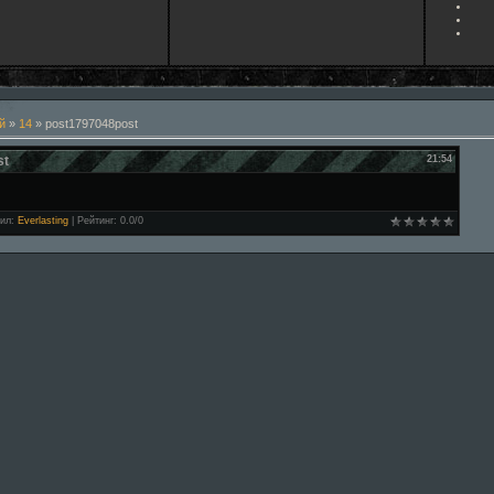
й
»
14
» post1797048post
st
21:54
ил
:
Everlasting
|
Рейтинг
:
0.0
/
0