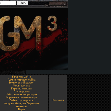
Правила сайта
Администрация сайта
Технический раздел
Моды для игр
Игры по жанрам
Группировки
Нейтральная территория
Форумные ролевые игры
Рассказы
Война группировок
Кордон - база для Одиночек
Аватары
Бары