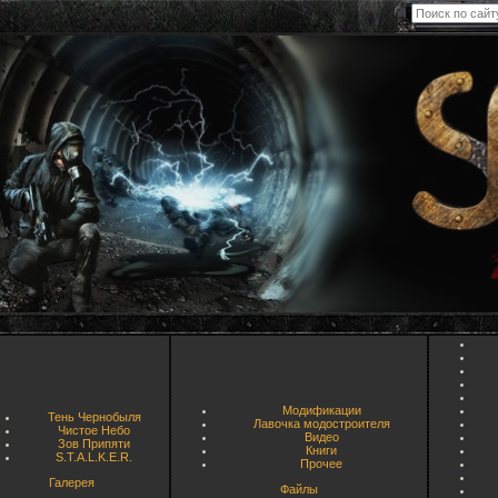
Модификации
Тень Чернобыля
Лавочка модостроителя
Чистое Небо
Видео
Зов Припяти
Книги
S.T.A.L.K.E.R.
Прочее
Галерея
Файлы