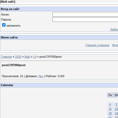
[
Мой сайт
]
Вход на сайт
Логин:
Пароль:
запомнить
Забыл
Меню сайта
Главная страница
Фор
Главная
»
2026
»
Май
»
14
» post1797050post
post1797050post
Просмотров
:
21
|
Добавил
:
Дес
|
Рейтинг
:
0.0
/
0
Calendar
Пн
Вт
4
5
11
12
18
19
25
26