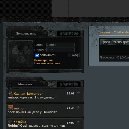
Главная
»
2026
»
Ма
Пользователь
post1797053po
Логин:
Пароль:
запомнить
Просмотров
:
46
|
Добав
Регистрация
Напомнить пароль
Мини-чат