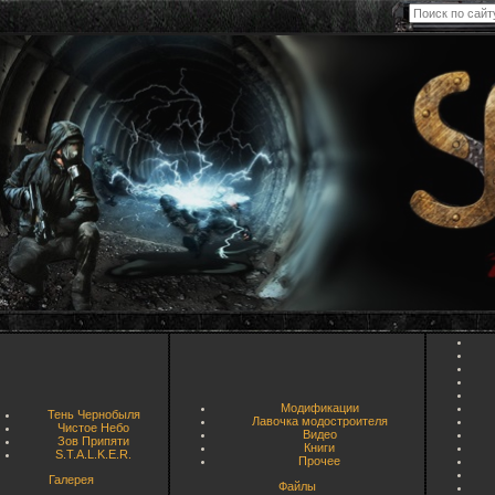
Модификации
Тень Чернобыля
Лавочка модостроителя
Чистое Небо
Видео
Зов Припяти
Книги
S.T.A.L.K.E.R.
Прочее
Галерея
Файлы