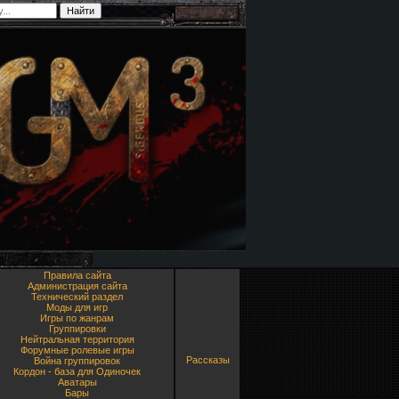
Правила сайта
Администрация сайта
Технический раздел
Моды для игр
Игры по жанрам
Группировки
Нейтральная территория
Форумные ролевые игры
Рассказы
Война группировок
Кордон - база для Одиночек
Аватары
Бары