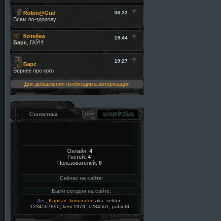
Для добавления необходима авторизация
Статистика
Онлайн:
4
Гостей:
4
Пользователей:
0
Сейчас на сайте:
Были сегодня на сайте:
,
,
,
Дес
Kapitan_komandor
aka_sektor
,
,
,
1234567890
kem-1973
1234561
patriot3