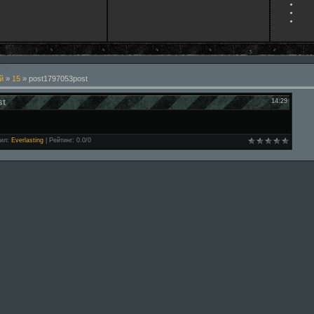
й
»
15
» post1797053post
st
14:29
ил
:
Everlasting
|
Рейтинг
:
0.0
/
0