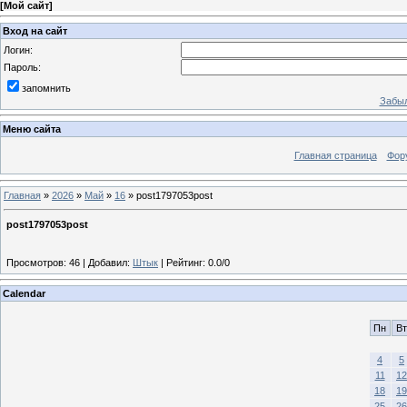
[
Мой сайт
]
Вход на сайт
Логин:
Пароль:
запомнить
Забыл
Меню сайта
Главная страница
Фор
Главная
»
2026
»
Май
»
16
» post1797053post
post1797053post
Просмотров
:
46
|
Добавил
:
Штык
|
Рейтинг
:
0.0
/
0
Calendar
Пн
Вт
4
5
11
12
18
19
25
26