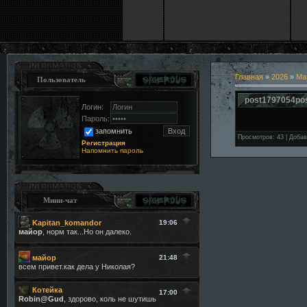
Главная
»
2026
»
Ма
Пользователь
post1797054po
Логин:
Пароль:
запомнить
Просмотров
:
43
|
Добав
Регистрация
Напомнить пароль
Мини-чат