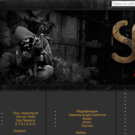
Модификации
Тень Чернобыля
Лавочка модостроителя
Чистое Небо
Видео
Зов Припяти
Книги
S.T.A.L.K.E.R.
Прочее
Галерея
Файлы