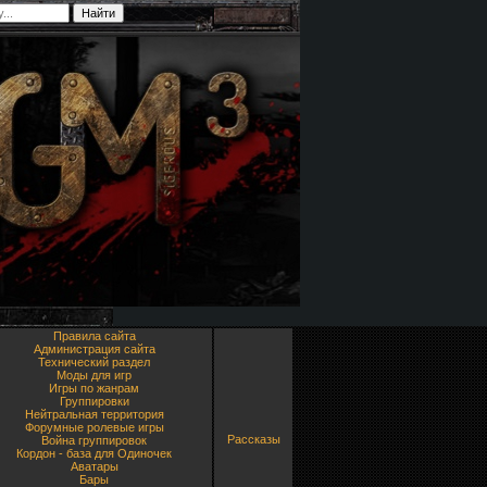
Правила сайта
Администрация сайта
Технический раздел
Моды для игр
Игры по жанрам
Группировки
Нейтральная территория
Форумные ролевые игры
Рассказы
Война группировок
Кордон - база для Одиночек
Аватары
Бары