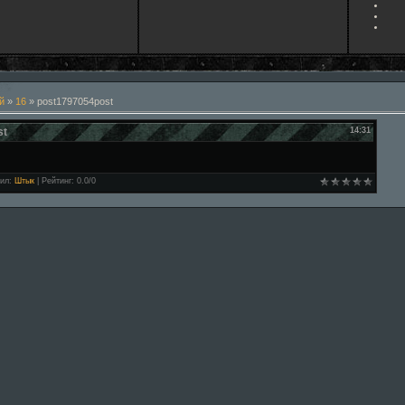
й
»
16
» post1797054post
st
14:31
ил
:
Штык
|
Рейтинг
:
0.0
/
0