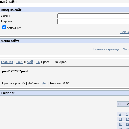
[
Мой сайт
]
Вход на сайт
Логин:
Пароль:
запомнить
Забыл
Меню сайта
Главная страница
Фор
Главная
»
2026
»
Май
»
16
» post1797057post
post1797057post
Просмотров
:
27
|
Добавил
:
Дес
|
Рейтинг
:
0.0
/
0
Calendar
Пн
Вт
4
5
11
12
18
19
25
26