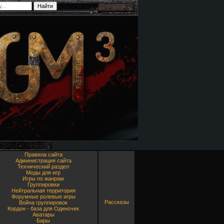
Правила сайта
Администрация сайта
Технический раздел
Моды для игр
Игры по жанрам
Группировки
Нейтральная территория
Форумные ролевые игры
Рассказы
Война группировок
Кордон - база для Одиночек
Аватары
Бары