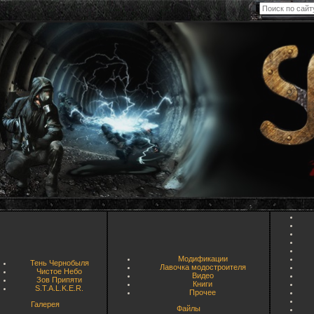
Модификации
Тень Чернобыля
Лавочка модостроителя
Чистое Небо
Видео
Зов Припяти
Книги
S.T.A.L.K.E.R.
Прочее
Галерея
Файлы