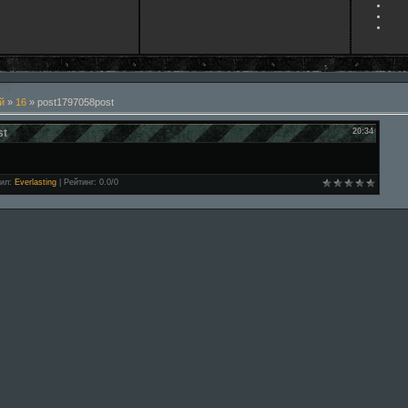
й
»
16
» post1797058post
st
20:34
ил
:
Everlasting
|
Рейтинг
:
0.0
/
0