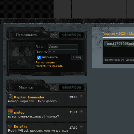
Главная
»
2026
»
Ма
Пользователь
post1797058po
Логин:
Пароль:
запомнить
Просмотров
:
36
|
Добав
Регистрация
Напомнить пароль
Мини-чат