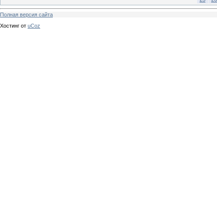
Полная версия сайта
Хостинг от
uCoz