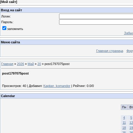
[
Мой сайт
]
Вход на сайт
Логин:
Пароль:
запомнить
Забыл
Меню сайта
Главная страница
Фор
Главная
»
2026
»
Май
»
20
» post1797075post
post1797075post
Просмотров
:
40
|
Добавил
:
Kapitan_komandor
|
Рейтинг
:
0.0
/
0
Calendar
Пн
Вт
4
5
11
12
18
19
25
26