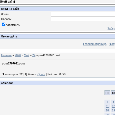
[
Мой сайт
]
Вход на сайт
Логин:
Пароль:
запомнить
Забыл
Меню сайта
Главная страница
Фор
Главная
»
2026
»
Май
»
24
» post1797091post
post1797091post
Просмотров
:
32
|
Добавил
:
Quote
|
Рейтинг
:
0.0
/
0
Calendar
Пн
Вт
4
5
11
12
18
19
25
26