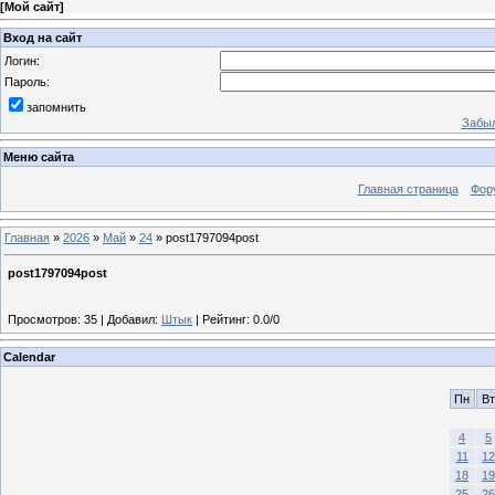
[
Мой сайт
]
Вход на сайт
Логин:
Пароль:
запомнить
Забыл
Меню сайта
Главная страница
Фор
Главная
»
2026
»
Май
»
24
» post1797094post
post1797094post
Просмотров
:
35
|
Добавил
:
Штык
|
Рейтинг
:
0.0
/
0
Calendar
Пн
Вт
4
5
11
12
18
19
25
26