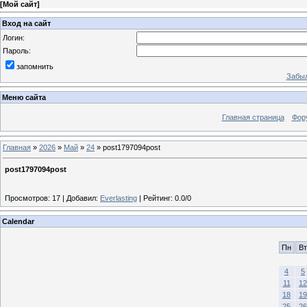
[
Мой сайт
]
Вход на сайт
Логин:
Пароль:
запомнить
Забыл
Меню сайта
Главная страница
Фор
Главная
»
2026
»
Май
»
24
» post1797094post
post1797094post
Просмотров
:
17
|
Добавил
:
Everlasting
|
Рейтинг
:
0.0
/
0
Calendar
Пн
Вт
4
5
11
12
18
19
25
26