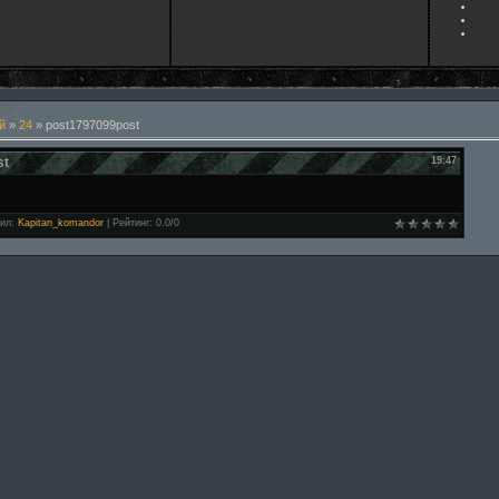
й
»
24
» post1797099post
st
19:47
ил
:
Kapitan_komandor
|
Рейтинг
:
0.0
/
0