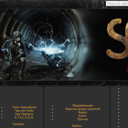
Модификации
Тень Чернобыля
Лавочка модостроителя
Чистое Небо
Видео
Зов Припяти
Книги
S.T.A.L.K.E.R.
Прочее
Галерея
Файлы