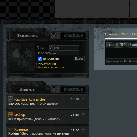
Главная
»
2026
»
Ма
Пользователь
post1797099po
Логин:
Пароль:
запомнить
Просмотров
:
45
|
Добав
Регистрация
Напомнить пароль
Мини-чат