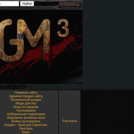
Правила сайта
Администрация сайта
Технический раздел
Моды для игр
Игры по жанрам
Группировки
Нейтральная территория
Форумные ролевые игры
Рассказы
Война группировок
Кордон - база для Одиночек
Аватары
Бары