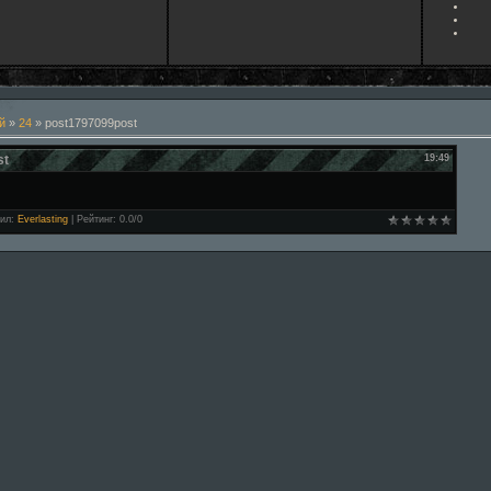
й
»
24
» post1797099post
st
19:49
ил
:
Everlasting
|
Рейтинг
:
0.0
/
0