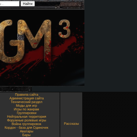
Правила сайта
Администрация сайта
Технический раздел
Моды для игр
Игры по жанрам
Группировки
Нейтральная территория
Форумные ролевые игры
Рассказы
Война группировок
Кордон - база для Одиночек
Аватары
Бары