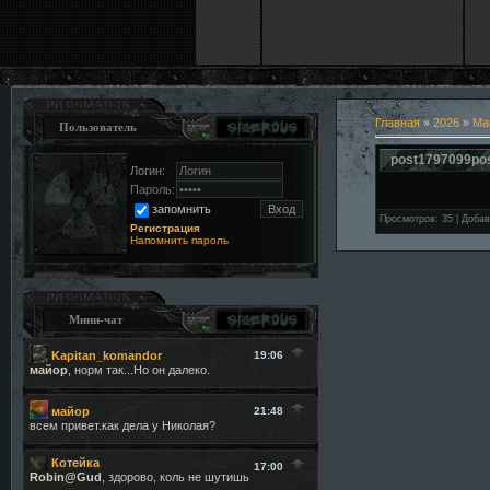
Главная
»
2026
»
Ма
Пользователь
post1797099po
Логин:
Пароль:
запомнить
Просмотров
:
35
|
Добав
Регистрация
Напомнить пароль
Мини-чат