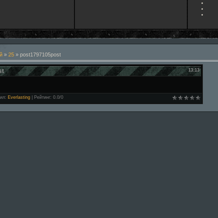
й
»
25
» post1797105post
st
13:13
ил
:
Everlasting
|
Рейтинг
:
0.0
/
0