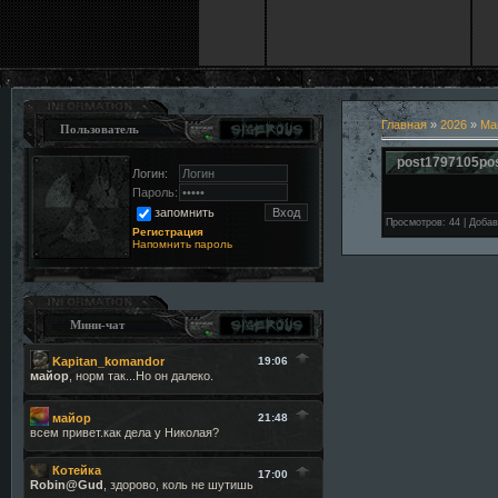
Главная
»
2026
»
Ма
Пользователь
post1797105po
Логин:
Пароль:
запомнить
Просмотров
:
44
|
Добав
Регистрация
Напомнить пароль
Мини-чат