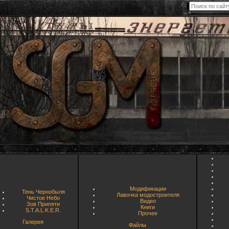
Модификации
Тень Чернобыля
Лавочка модостроителя
Чистое Небо
Видео
Зов Припяти
Книги
S.T.A.L.K.E.R.
Прочее
Галерея
Файлы