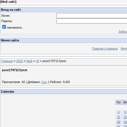
[
Мой сайт
]
Вход на сайт
Логин:
Пароль:
запомнить
Забыл
Меню сайта
Главная страница
Фор
Главная
»
2026
»
Май
»
30
» post1797117post
post1797117post
Просмотров
:
42
|
Добавил
:
Zarr
|
Рейтинг
:
0.0
/
0
Calendar
Пн
Вт
4
5
11
12
18
19
25
26