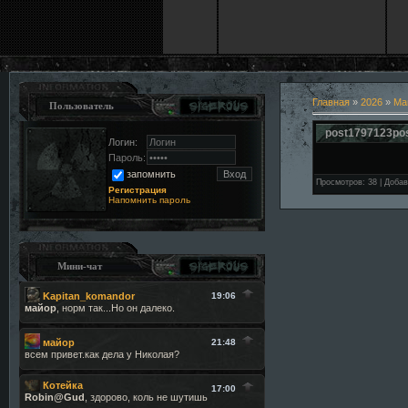
Главная
»
2026
»
Ма
Пользователь
post1797123po
Логин:
Пароль:
запомнить
Просмотров
:
38
|
Добав
Регистрация
Напомнить пароль
Мини-чат