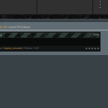
й
»
26
» post1797123post
st
20:09
ил
:
Kapitan_komandor
|
Рейтинг
:
0.0
/
0