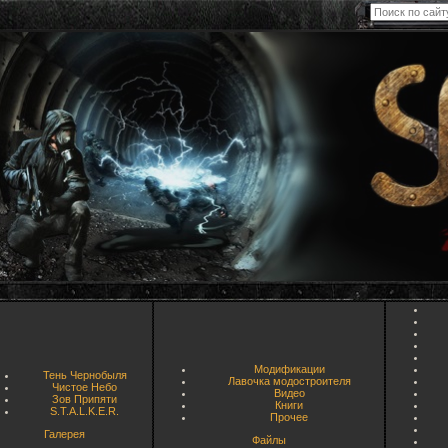
Модификации
Тень Чернобыля
Лавочка модостроителя
Чистое Небо
Видео
Зов Припяти
Книги
S.T.A.L.K.E.R.
Прочее
Галерея
Файлы