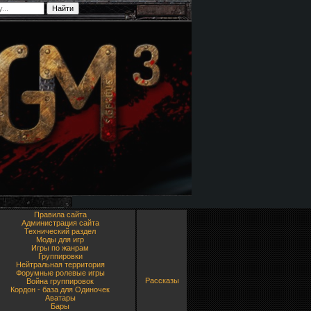
Правила сайта
Администрация сайта
Технический раздел
Моды для игр
Игры по жанрам
Группировки
Нейтральная территория
Форумные ролевые игры
Рассказы
Война группировок
Кордон - база для Одиночек
Аватары
Бары