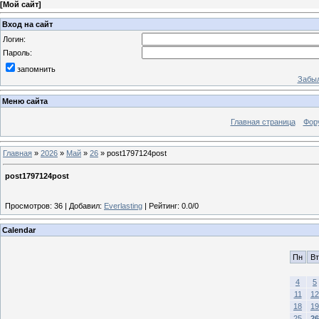
[
Мой сайт
]
Вход на сайт
Логин:
Пароль:
запомнить
Забыл
Меню сайта
Главная страница
Фор
Главная
»
2026
»
Май
»
26
» post1797124post
post1797124post
Просмотров
:
36
|
Добавил
:
Everlasting
|
Рейтинг
:
0.0
/
0
Calendar
Пн
Вт
4
5
11
12
18
19
25
26