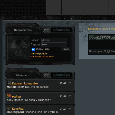
Главная
»
2026
»
Ма
Пользователь
post1797139po
Логин:
Пароль:
запомнить
Просмотров
:
37
|
Добав
Регистрация
Напомнить пароль
Мини-чат