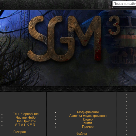
Модификации
Тень Чернобыля
Лавочка модостроителя
Чистое Небо
Видео
Зов Припяти
Книги
S.T.A.L.K.E.R.
Прочее
Галерея
Файлы