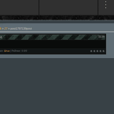
й
»
27
» post1797139post
st
21:28
ил
:
Штык
|
Рейтинг
:
0.0
/
0