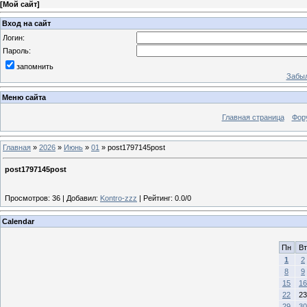
[
Мой сайт
]
Вход на сайт
Логин:
Пароль:
запомнить
Забыл
Меню сайта
Главная страница
Фор
Главная
»
2026
»
Июнь
»
01
» post1797145post
post1797145post
Просмотров
:
36
|
Добавил
:
Kontro-zzz
|
Рейтинг
:
0.0
/
0
Calendar
Пн
Вт
1
2
8
9
15
16
22
23
29
30